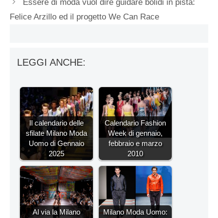
Essere di moda vuol dire guidare bolidi in pista:
Felice Arzillo ed il progetto We Can Race
LEGGI ANCHE:
Il calendario delle
Calendario Fashion
sfilate Milano Moda
Week di gennaio,
Uomo di Gennaio
febbraio e marzo
2025
2010
Al via la Milano
Milano Moda Uomo: