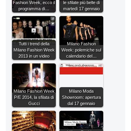
Fashion Week, ecco il
le sfilate più belle di
programma di…
martedì 17 gennaio
Tutti i trend della
Milano Fashion
Milano Fashion Week
Week: polemiche sul
2013 in un video
calendario del…
Milano Fashion Week
Milano Moda
P/E 2014, la sfilata di
Showroom: apertura
Gucci
dal 17 gennaio