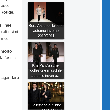
raso,
 Rouge
.
e linee
Bora Aksu, collezione
autunno inverno
o altissimi
2010/2011
orme.
 molto
ta fascia
Kris Van Assche,
collezione maschile
autunno inverno…
magari fare
Collezione autunno