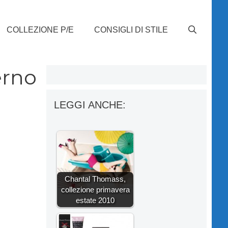
COLLEZIONE P/E
CONSIGLI DI STILE
erno
LEGGI ANCHE:
Chantal Thomass,
collezione primavera
estate 2010