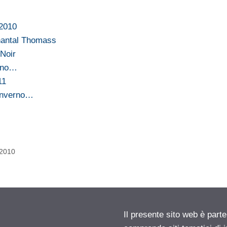
 2010
hantal Thomass
 Noir
erno…
11
 inverno…
 2010
Il presente sito web è parte