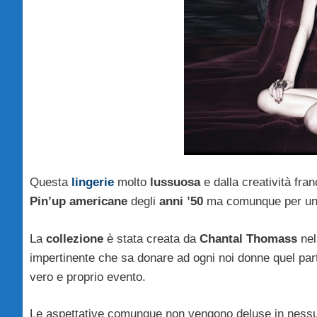
Questa
lingerie
molto
lussuosa
e dalla creatività fra
Pin’up americane
degli
anni ’50
ma comunque per un m
La
collezione
è stata creata da
Chantal Thomass
nel
impertinente che sa donare ad ogni noi donne quel part
vero e proprio evento.
Le aspettative comunque non vengono deluse in nessu