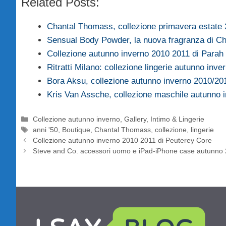
Related Posts:
Chantal Thomass, collezione primavera estate
Sensual Body Powder, la nuova fragranza di C
Collezione autunno inverno 2010 2011 di Parah
Ritratti Milano: collezione lingerie autunno inv
Bora Aksu, collezione autunno inverno 2010/20
Kris Van Assche, collezione maschile autunno
Categorie
Collezione autunno inverno
,
Gallery
,
Intimo & Lingerie
Tag
anni '50
,
Boutique
,
Chantal Thomass
,
collezione
,
lingerie
Collezione autunno inverno 2010 2011 di Peuterey Core
Steve and Co. accessori uomo e iPad-iPhone case autunno