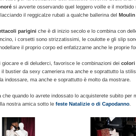
onoré
si avverte osservando quel leggero voille e il morbido 
llacciando il reggicalze rubati a qualche ballerina del
Moulin
ttacoli parigini
che è di inizio secolo e lo combina con dell
cino, i corsetti sono strizzatissimi, le coulotte e gli slip son
er modellare il proprio corpo ed enfatizzarne anche le proprie f
iocare e di deluderci, favorisce le combinazioni dei
colori
il bustier da sexy cameriera ma anche e soprattutto la stilis
 da indossare, ma anche e soprattutto è molto da mostrare.
a che quando lo avrete indossato lo acquisterete subito per 
lla nostra amica sotto le
feste Natalizie o di Capodanno
.