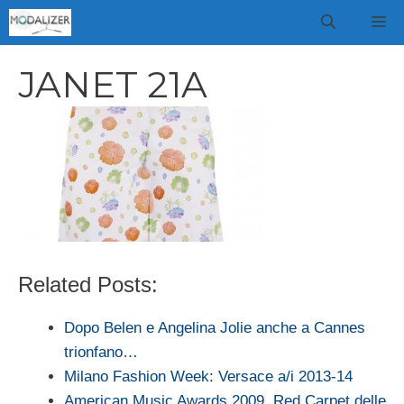
Vai
M
al
contenuto
JANET 21A
Related Posts:
Dopo Belen e Angelina Jolie anche a Cannes
trionfano…
Milano Fashion Week: Versace a/i 2013-14
American Music Awards 2009, Red Carpet delle