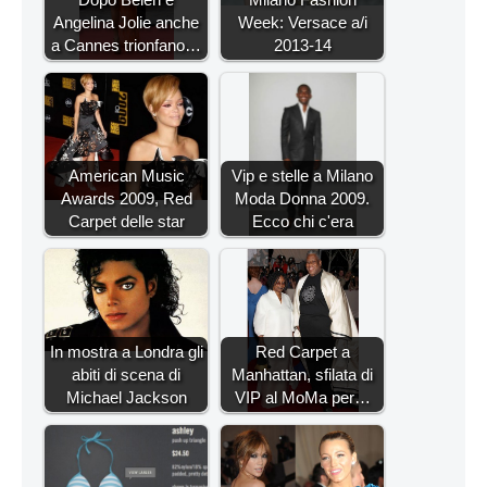
Angelina Jolie anche
Week: Versace a/i
a Cannes trionfano…
2013-14
American Music
Vip e stelle a Milano
Awards 2009, Red
Moda Donna 2009.
Carpet delle star
Ecco chi c'era
In mostra a Londra gli
Red Carpet a
abiti di scena di
Manhattan, sfilata di
Michael Jackson
VIP al MoMa per…