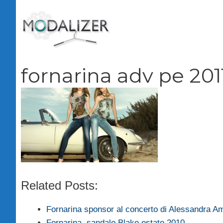
Vai
al
contenuto
fornarina adv pe 201
Related Posts:
Fornarina sponsor al concerto di Alessandra A
Fornarina, sandalo Blake estate 2010