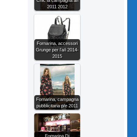
Chic la campagna a/i
2011 2012
Fornarina, accessori
Grunge per l'a/i 2014-
2015
Fornarina, campagna
pubblicitaria p/e 2011
Fornarina Dj