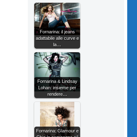
Fornarina: il jeans
adattabile alle curve e
la…
Fornarina & Lindsay
Lohan: insieme per
rendere…
Fornarina: Glamour e