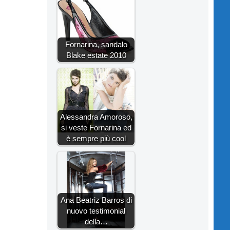
Fornarina, sandalo
Blake estate 2010
Alessandra Amoroso,
si veste Fornarina ed
è sempre più cool
Ana Beatriz Barros di
nuovo testimonial
della…