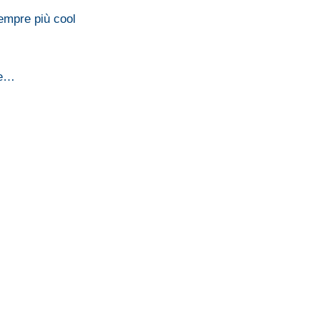
empre più cool
re…