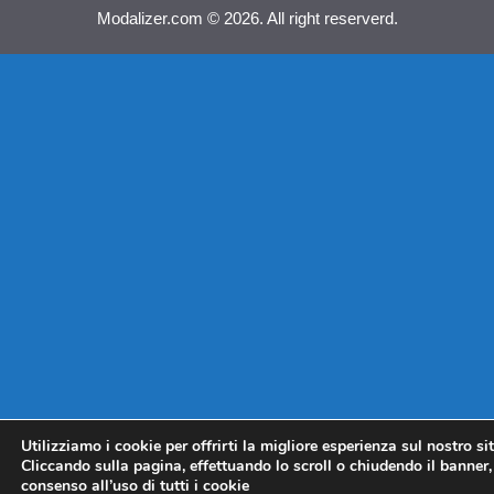
Modalizer.com © 2026. All right reserverd.
Utilizziamo i cookie per offrirti la migliore esperienza sul nostro si
Cliccando sulla pagina, effettuando lo scroll o chiudendo il banner, 
consenso all’uso di tutti i cookie