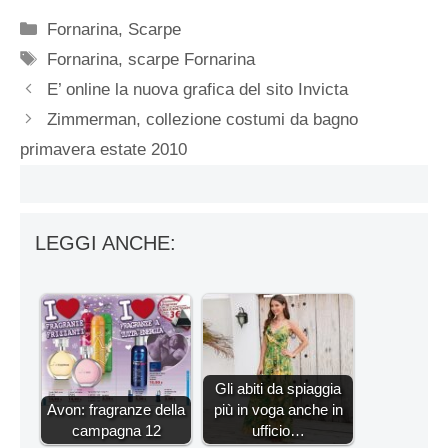
Categorie
Fornarina
,
Scarpe
Tag
Fornarina
,
scarpe Fornarina
E’ online la nuova grafica del sito Invicta
Zimmerman, collezione costumi da bagno
primavera estate 2010
LEGGI ANCHE:
Gli abiti da spiaggia
Avon: fragranze della
più in voga anche in
campagna 12
ufficio…