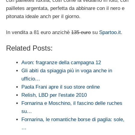
con pailletes fuxsia, così come la vediamo in foto, con
pailletes argentata, perfetta da abbinare con il nero e
pitonata ideale anch per il giorno.
In vendita a 81 euro anzichè
135 euro
su
Spartoo.it
.
Related Posts:
Avon: fragranze della campagna 12
Gli abiti da spiaggia più in voga anche in
ufficio…
Paola Frani apre il suo store online
Relish, LBD per l'estate 2010
Fornarina e Moschino, il fascino delle ruches
su…
Fornarina, le romantiche borse di paglia: sole,
…