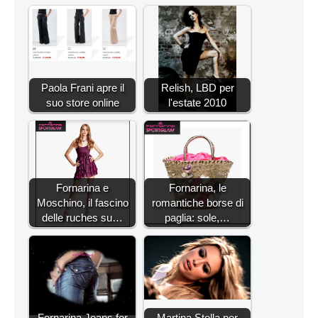
Paola Frani apre il
Relish, LBD per
suo store online
l'estate 2010
Fornarina e
Fornarina, le
Moschino, il fascino
romantiche borse di
delle ruches su…
paglia: sole,…
Fornarina Jeans for
Martina Stella per