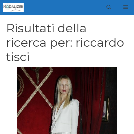
Vai
M
al
contenuto
Risultati della
ricerca per:
riccardo
tisci