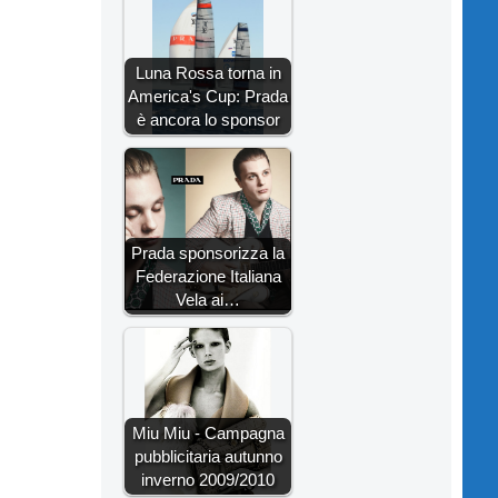
Luna Rossa torna in
America's Cup: Prada
è ancora lo sponsor
Prada sponsorizza la
Federazione Italiana
Vela ai…
Miu Miu - Campagna
pubblicitaria autunno
inverno 2009/2010