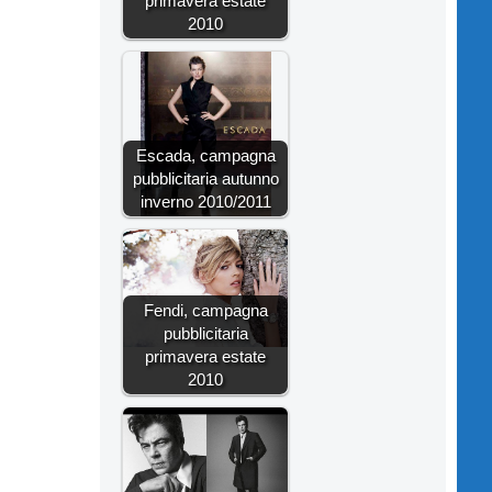
primavera estate
2010
Escada, campagna
pubblicitaria autunno
inverno 2010/2011
Fendi, campagna
pubblicitaria
primavera estate
2010