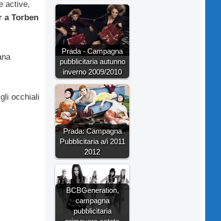
e active,
 a Torben
Prada - Campagna
ana
pubblicitaria autunno
inverno 2009/2010
gli occhiali
Prada: Campagna
Pubblicitaria a/i 2011
2012
BCBGeneration,
campagna
pubblicitaria