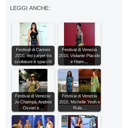
LEGGI ANCHE:
Festival di Cannes
Festival di Venezia
2010, red carpet tra
2010, Violante Placido
scollature e spacchi
e Hiam…
Festival di Venezia:
Festival di Venezia
Jo Champa, Andrea
2010, Michelle Yeoh e
Osvart e…
Rula…