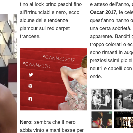
fino ai look principeschi fino
e atteso dell’anno, 
all’irrinunciabile nero, ecco
Oscar 2017,
le cel
alcune delle tendenze
quest’anno hanno o
glamour sul red carpet
una certa sobrietà.
francese.
apparente. Banditi gl
troppo colorati o ec
sono rimasti in aug
preziosissimi gioiell
neutri e capelli co
onde.
Nero
: sembra che il nero
abbia vinto a mani basse per