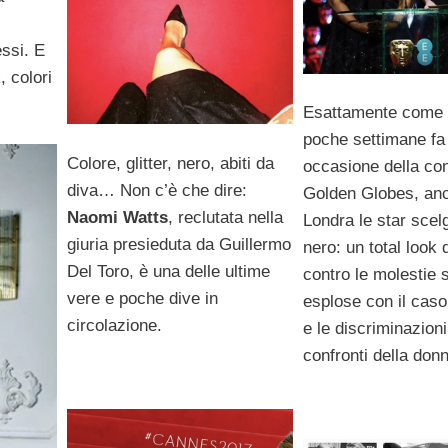
essi. E
, colori
Esattamente come 
poche settimane fa 
Colore, glitter, nero, abiti da
occasione della co
diva… Non c’è che dire:
Golden Globes, an
Naomi Watts
, reclutata nella
Londra le star scelg
giuria presieduta da Guillermo
nero: un total look 
Del Toro, è una delle ultime
contro le molestie 
vere e poche dive in
esplose con il cas
circolazione.
e le discriminazioni
confronti della don