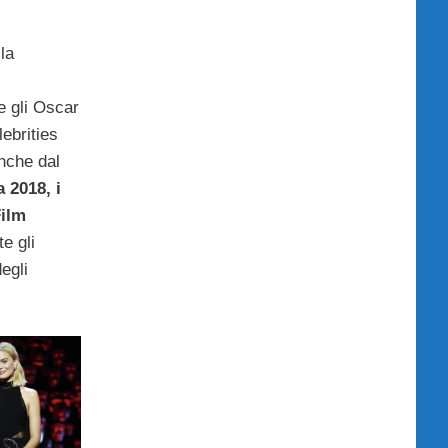
la
e gli Oscar
lebrities
nche dal
a 2018, i
Film
e gli
degli