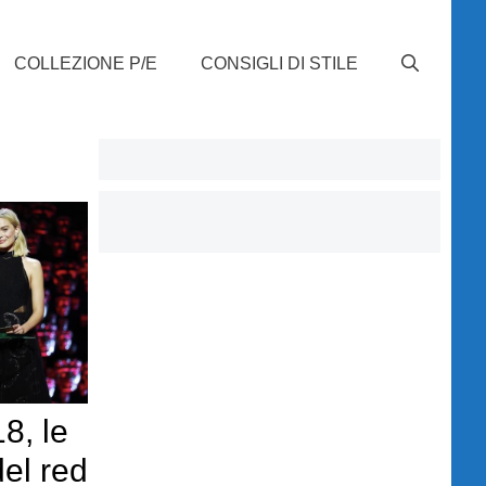
COLLEZIONE P/E
CONSIGLI DI STILE
8, le
el red