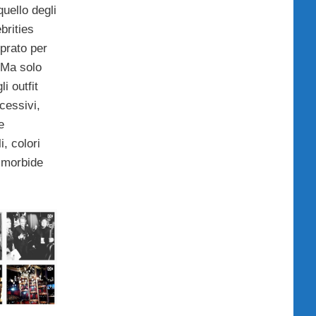
quello degli
ebrities
prato per
 Ma solo
i outfit
cessivi,
e
i, colori
n morbide