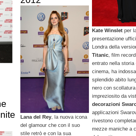
Kate Winslet
per l
presentazione uffic
Londra della versio
Titanic
, film record
entrato nella storia 
cinema, ha indossa
splendido abito lun
nero con scollatura
impreziosito da vis
ne
decorazioni Swar
applicazioni Swaro
nite
Lana del Rey
, la nuova icona
rivestono completa
del glamour che con il suo
mezze maniche a c
stile retrò e con la sua