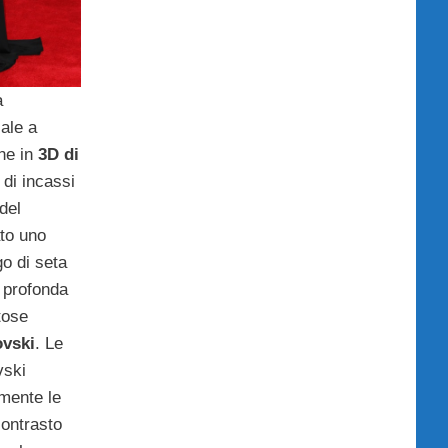
a
iale a
ne in
3D di
 di incassi
del
to uno
go di seta
 profonda
tose
ovski
. Le
vski
mente le
ontrasto