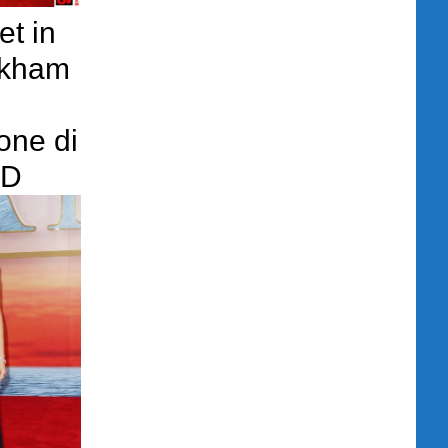
et in
ckham
one di
3D