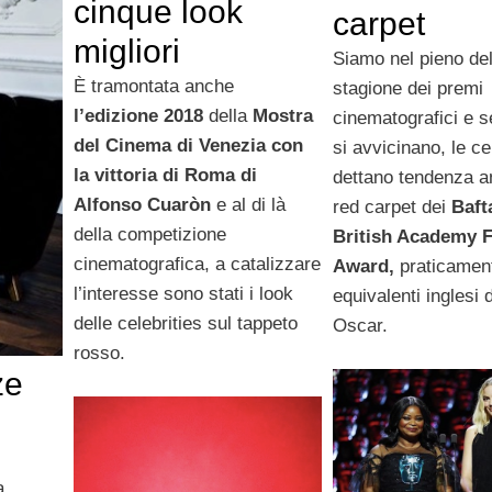
cinque look
carpet
migliori
Siamo nel pieno del
È tramontata anche
stagione dei premi
l’edizione 2018
della
Mostra
cinematografici e s
del Cinema di Venezia con
si avvicinano, le ce
la vittoria di Roma di
dettano tendenza a
Alfonso Cuaròn
e al di là
red carpet dei
Baft
della competizione
British Academy 
cinematografica, a catalizzare
Award,
praticament
l’interesse sono stati i look
equivalenti inglesi 
delle celebrities sul tappeto
Oscar.
rosso.
ze
a