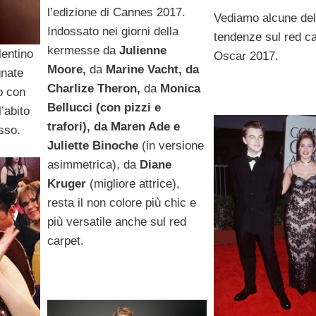
l’edizione di Cannes 2017.
Vediamo alcune del
Indossato nei giorni della
tendenze sul red ca
kermesse da
Julienne
entino
Oscar 2017.
Moore,
da
Marine Vacht, da
gnate
Charlize Theron,
da
Monica
o con
Bellucci (con pizzi e
’abito
trafori), da Maren Ade e
sso.
Juliette Binoche
(in versione
asimmetrica), da
Diane
Kruger
(migliore attrice),
resta il non colore più chic e
più versatile anche sul red
carpet.