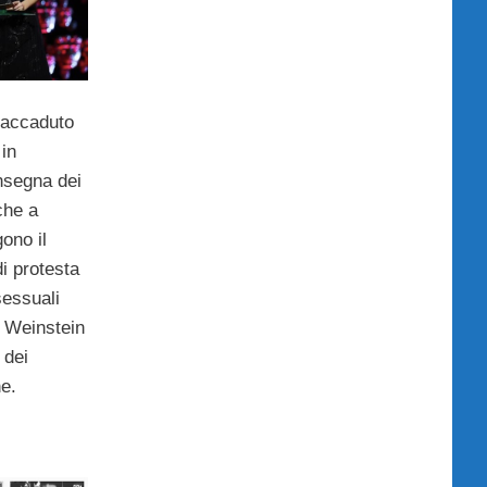
accaduto
in
nsegna dei
che a
ono il
di protesta
sessuali
o Weinstein
 dei
ne.