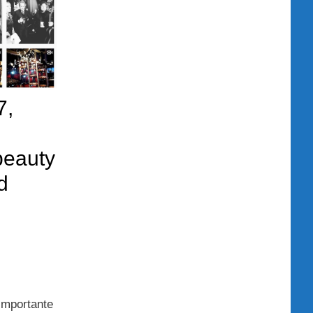
7,
beauty
d
importante