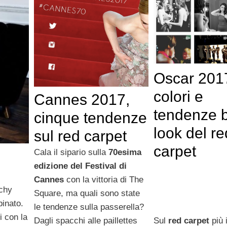
Oscar 201
colori e
Cannes 2017,
tendenze 
cinque tendenze
look del re
sul red carpet
carpet
Cala il sipario sulla
70esima
edizione del Festival di
Cannes
con la vittoria di The
nchy
Square, ma quali sono state
binato.
le tendenze sulla passerella?
i con la
Dagli spacchi alle paillettes
Sul
red carpet
più 