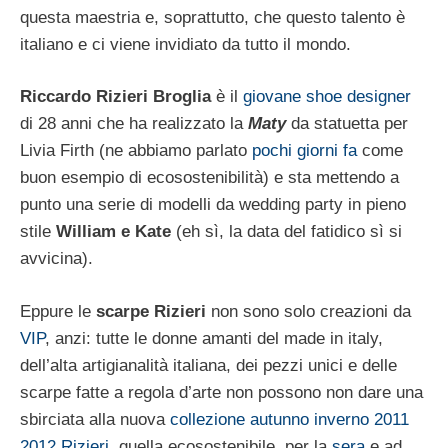
questa maestria e, soprattutto, che questo talento è
italiano e ci viene invidiato da tutto il mondo.
Riccardo Rizieri Broglia
è il
giovane shoe designer
di 28 anni che ha realizzato la
Maty
da statuetta per
Livia Firth (ne abbiamo parlato
pochi giorni fa
come
buon esempio di ecosostenibilità) e sta mettendo a
punto una serie di modelli da wedding party in pieno
stile
William e Kate
(eh sì, la data del fatidico sì si
avvicina).
Eppure le
scarpe Rizieri
non sono solo creazioni da
VIP
, anzi: tutte le donne amanti del made in italy,
dell’alta artigianalità italiana, dei pezzi unici e delle
scarpe fatte a regola d’arte non possono non dare una
sbirciata alla nuova
collezione autunno inverno 2011
2012 Rizieri
, quella ecosostenibile, per la
sera
e ad