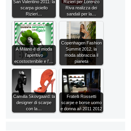
San Valentino 2011: la
Rizieri per Lorenzo
scarpa gioiello
Riva realizza dei
Rizieri…
sandali per la…
Copenhagen Fashion
A Milano è di moda
Summit 2012, la
l'aperitivo
moda abbraccia il
ecostostenibile e l'…
pianeta
Camilla Skovgaard: la
Fratelli Rossetti
designer di scarpe
scarpe e borse uomo
con la…
e donna a/i 2011 2012