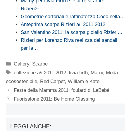
Mathy per Livia Firth e le altre scarpe
Rizieri®…
Geometrie sartoriali e raffinatezza Coco nella…
Anteprima scarpe Rizieri a/i 2011 2012
San Valentino 2011: la scarpa gioiello Rizieri…
Rizieri per Lorenzo Riva realizza dei sandali
per la…
Categorie
Gallery
,
Scarpe
Tag
collezione a/i 2011 2012
,
livia firth
,
Marni
,
Moda
ecosostenibile
,
Red Carpet
,
William e Kate
Festa della Mamma 2011: foulard di LeBebé
Fuorisalone 2011: Be Home Glassing
LEGGI ANCHE: