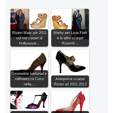
Rizieri Maty p/e 2011
Mathy per Livia Firth
sul red carpet di
e le altre scarpe
Hollywood…
Rizieri®…
Geometrie sartoriali e
raffinatezza Coco
Anteprima scarpe
nella…
Rizieri a/i 2011 2012