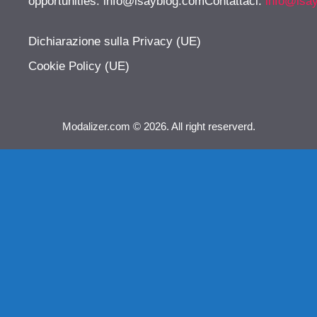
opportunities:
info@isayblog.comContattaci
:
info@isa
Dichiarazione sulla Privacy (UE)
Cookie Policy (UE)
Modalizer.com © 2026. All right reserverd.