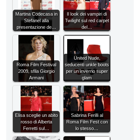
Martina Codecasa in
Il look dei vampiri di
Stefanel alla
Twilight sul red carpet
presentazione de…
del…
United Nude,
Roma Film Festival
seducenti unkle boots
2009, sfila Giorgio
per un inverno super
Armani
glam
Elisa sceglie un abito
Sabrina Ferilli al
rosso di Alberta
Roma Film Fest con
Ferretti sul…
lo stesso…