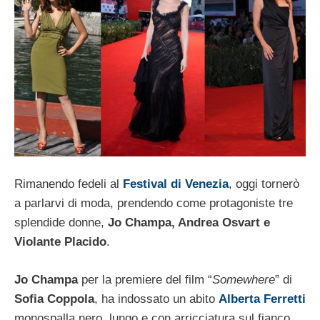
Rimanendo fedeli al
Festival di Venezia
, oggi tornerò
a parlarvi di moda, prendendo come protagoniste tre
splendide donne,
Jo Champa, Andrea Osvart e
Violante Placido
.
Jo Champa
per la premiere del film “
Somewhere
” di
Sofia Coppola
, ha indossato un abito
Alberta Ferretti
monospalla nero, lungo e con arricciatura sul fianco.