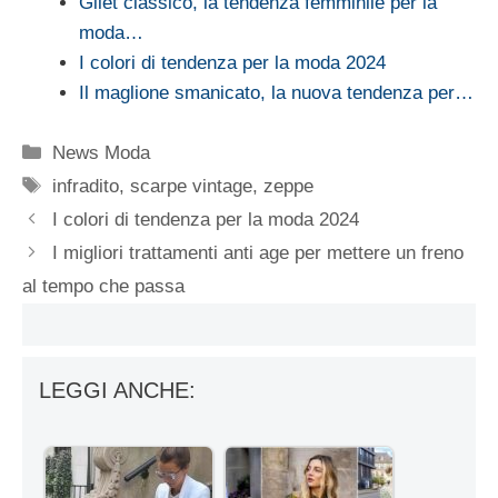
Gilet classico, la tendenza femminile per la
moda…
I colori di tendenza per la moda 2024
Il maglione smanicato, la nuova tendenza per…
Categorie
News Moda
Tag
infradito
,
scarpe vintage
,
zeppe
I colori di tendenza per la moda 2024
I migliori trattamenti anti age per mettere un freno
al tempo che passa
LEGGI ANCHE: