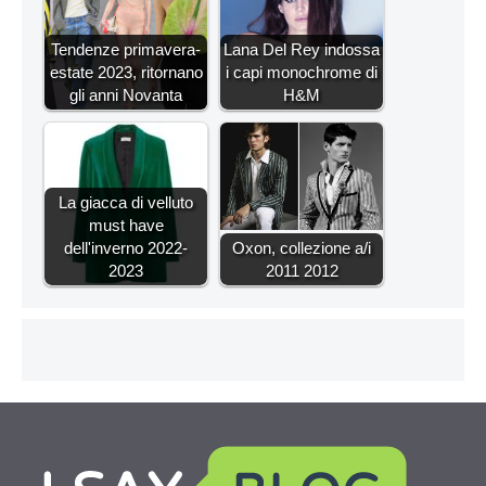
Tendenze primavera-
Lana Del Rey indossa
estate 2023, ritornano
i capi monochrome di
gli anni Novanta
H&M
La giacca di velluto
must have
dell'inverno 2022-
Oxon, collezione a/i
2023
2011 2012