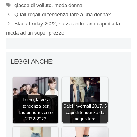
Tag
giacca di velluto
,
moda donna
Quali regali di tendenza fare a una donna?
Black Friday 2022, su Zalando tanti capi d’alta
moda ad un super prezzo
LEGGI ANCHE:
Il nero, la vera
tendenza per
Saldi invernali 2017, 5
l'autunno-inverno
capi di tendenza da
2022-2023
acquistare