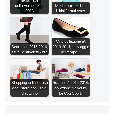
must have
dell'inverno 2022-
Moda mare 2015, i
2023
bikini firmati Asos
Cinti collezione a/i
Scarpe a/i 2015-2016,
2013-2014, un viaggio
stivali e stivaletti Zara
nel tempo…
Shopping online, cosa
Scarpe a/i 2015-2016,
acquistare con i saldi
collezione Velvet by
d'autunno
Le Coq Sportif