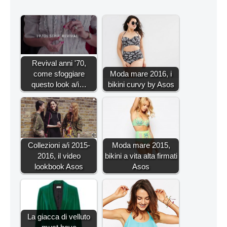
Revival anni '70,
come sfoggiare
Moda mare 2016, i
questo look a/i…
bikini curvy by Asos
Collezioni a/i 2015-
Moda mare 2015,
2016, il video
bikini a vita alta firmati
lookbook Asos
Asos
La giacca di velluto