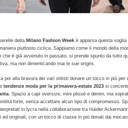
serelle della
Milano Fashion Week
è apparsa questa voglia 
 maniera piuttosto ciclica. Sappiamo come il mondo della mo
ò che è già avvenuto in passato, si prende spunto da tutto q
ativa, ma non dimenticando mai le sue origini.
a poi alla bravura dei vari stilisti donare un tocco in più per
le
tendenze moda per la primavera-estate 2023
si concent
anta
. Spazio a capi oversize, mini plissé e denim, ma soprat
inilità forte, senza accettare alcun tipo di compromesso. S
interpretati in lycra nella collaborazione tra Haider Ackermann
 ed originali, con un tocco di classe in più donati dai mocass