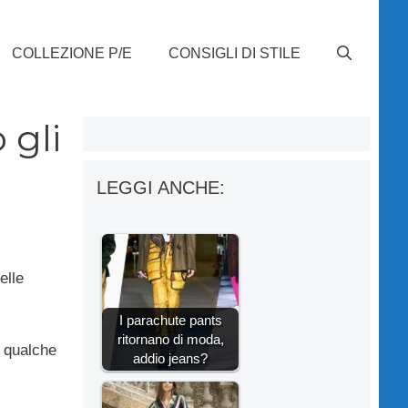
COLLEZIONE P/E
CONSIGLI DI STILE
 gli
LEGGI ANCHE:
elle
I parachute pants
ritornano di moda,
n qualche
addio jeans?