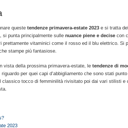
a
unare queste
tendenze primavera-estate 2023
e si tratta de
, si punta principalmente sulle
nuance piene e decise
con c
prettamente vitaminici come il rosso ed il blu elettrico. Si p
siche stampe più fantasiose.
in vista della prossima primavera-estate, le
tendenze di mo
 riguardo per quei capi d’abbigliamento che sono stati punto
classico tocco di femminilità rivisitato poi dai vari stilisti e 
sta.
s?
tate 2023