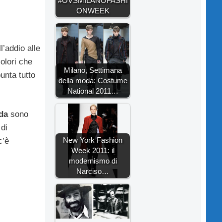
#OVSMILANOFASHI
ONWEEK
ll’addio alle
olori che
Milano, Settimana
unta tutto
della moda: Costume
National 2011…
da
sono
 di
New York Fashion
c’è
Week 2011: il
modernismo di
Narciso…