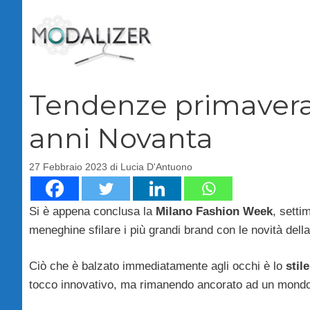
Vai
al
contenuto
Tendenze primavera-
anni Novanta
27 Febbraio 2023
di
Lucia D'Antuono
Si è appena conclusa la
Milano Fashion Week
, setti
meneghine sfilare i più grandi brand con le novità dell
Ciò che è balzato immediatamente agli occhi è lo
stil
tocco innovativo, ma rimanendo ancorato ad un mondo c