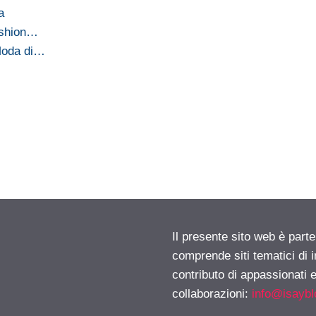
a
ashion…
 Moda di…
3
Il presente sito web è parte
comprende siti tematici di
contributo di appassionati e
collaborazioni:
info@isayb