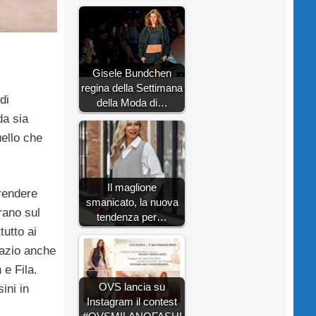
Gisele Bundchen
regina della Settimana
di
della Moda di…
da sia
uello che
Il maglione
 rendere
smanicato, la nuova
rano sul
tendenza per…
tutto ai
pazio anche
 e Fila.
OVS lancia su
ini in
Instagram il contest