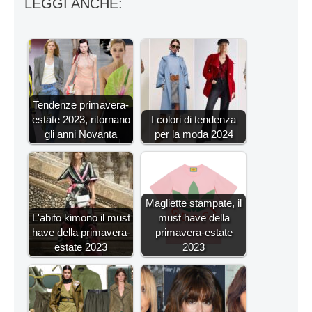
LEGGI ANCHE:
Tendenze primavera-
estate 2023, ritornano
I colori di tendenza
gli anni Novanta
per la moda 2024
Magliette stampate, il
L'abito kimono il must
must have della
have della primavera-
primavera-estate
estate 2023
2023