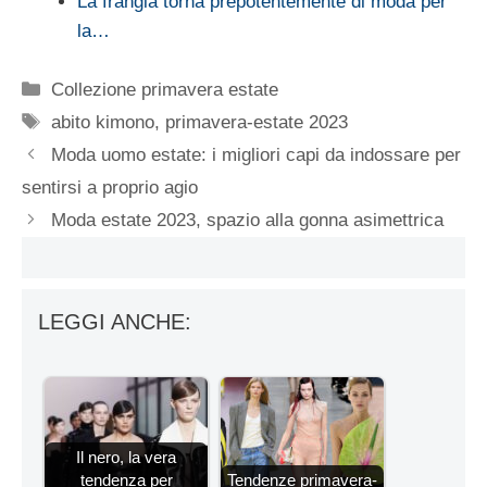
La frangia torna prepotentemente di moda per
la…
Categorie
Collezione primavera estate
Tag
abito kimono
,
primavera-estate 2023
Moda uomo estate: i migliori capi da indossare per
sentirsi a proprio agio
Moda estate 2023, spazio alla gonna asimettrica
LEGGI ANCHE:
Il nero, la vera
tendenza per
Tendenze primavera-