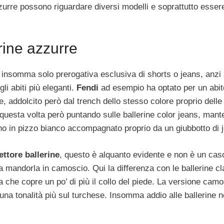
zzurre possono riguardare diversi modelli e soprattutto esser
rine azzurre
insomma solo prerogativa esclusiva di shorts o jeans, anzi
gli abiti più eleganti.
Fendi
ad esempio ha optato per un abit
e, addolcito però dal trench dello stesso colore proprio delle
questa volta però puntando sulle ballerine color jeans, man
o in pizzo bianco accompagnato proprio da un giubbotto di 
ettore ballerine
, questo è alquanto evidente e non è un ca
 mandorla in camoscio. Qui la differenza con le ballerine c
ia che copre un po’ di più il collo del piede. La versione cam
na tonalità più sul turchese. Insomma addio alle ballerine n