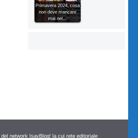
Primavera 2024, cosa
non deve mancare
mai nel…
 del network IsayBlog! la cui rete editoriale