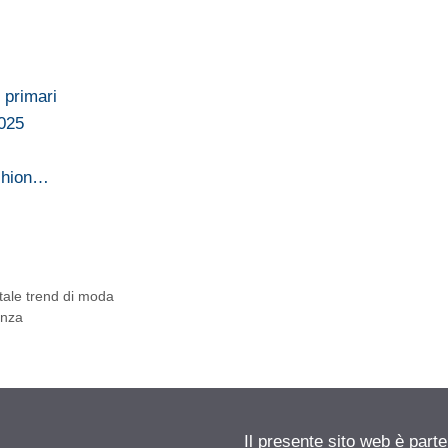
 primari
2025
ashion…
 tale trend di moda
enza
Il presente sito web è parte