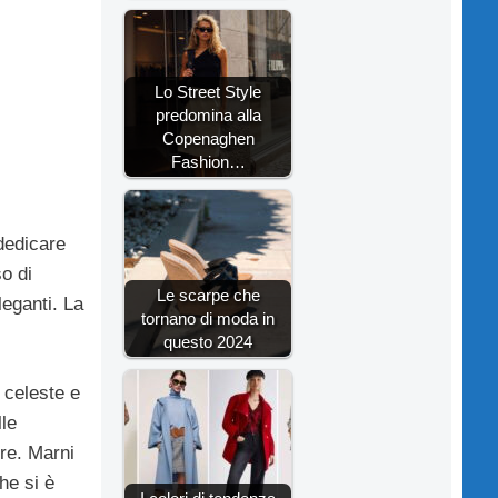
Lo Street Style
predomina alla
Copenaghen
Fashion…
 dedicare
o di
Le scarpe che
eganti. La
tornano di moda in
questo 2024
 celeste e
lle
ere. Marni
he si è