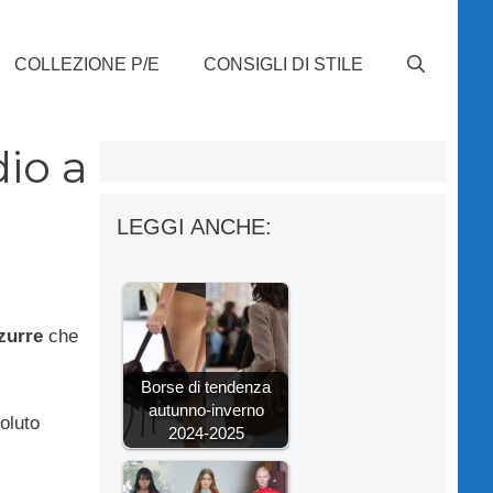
COLLEZIONE P/E
CONSIGLI DI STILE
dio a
LEGGI ANCHE:
zurre
che
Borse di tendenza
autunno-inverno
oluto
2024-2025