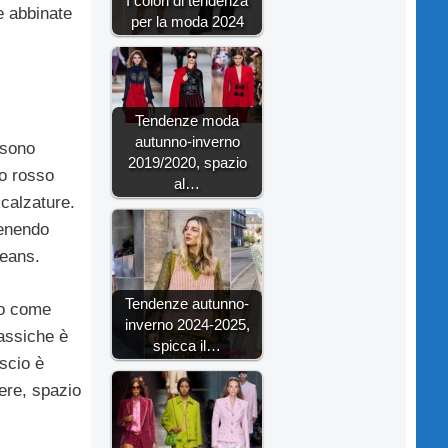
I colori di tendenza
e abbinate
per la moda 2024
Tendenze moda
autunno-inverno
 sono
2019/2020, spazio
o rosso
al…
 calzature.
tenendo
jeans.
Tendenze autunno-
so come
inverno 2024-2025,
lassiche è
spicca il…
oscio è
ere, spazio