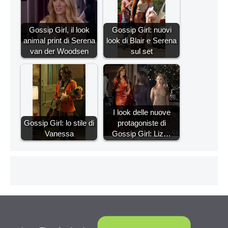
Gossip Girl, il look
Gossip Girl: nuovi
animal print di Serena
look di Blair e Serena
van der Woodsen
sul set
I look delle nuove
Gossip Girl: lo stile di
protagoniste di
Vanessa
Gossip Girl: Liz…