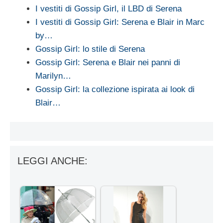
I vestiti di Gossip Girl, il LBD di Serena
I vestiti di Gossip Girl: Serena e Blair in Marc
by…
Gossip Girl: lo stile di Serena
Gossip Girl: Serena e Blair nei panni di
Marilyn…
Gossip Girl: la collezione ispirata ai look di
Blair…
LEGGI ANCHE: