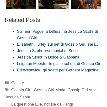
Related Posts:
Su Teen Vogue la bellissima Jessica Szohr di
Gossip Girl
Elizabeth Hurley sul set di Gossip Girl, sarà…
Jessica Szohr testimonial di Sobe
Jessica Szhor in Dolce & Gabbana
Leighton Meester in giallo sul set di Gossip Girl
Ed Westwick, gli scatti per Gotham Magazine
Categorie
Gallery
Tag
Gossip Girl
,
Gossip Girl Moda
,
Gossip Girl stile
,
Jessica Szohr
La questione Elle, notizie da Parigi