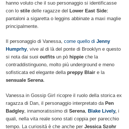
hanno voluto che il suo personaggio si identificasse
con lo
stile
delle ragazze del
Lower East Side:
pantaloni a sigaretta o leggins abbinate a maxi maglie
principalmente.
Il personaggio di Vanessa,
come quello di
Jenny
Humprhy
, vive al di là del ponte di Brooklyn e questo
si nota dai suoi
outfits
un pò
hippie
che la
contraddistinguono, molto più underground e meno
sofisticata ed elegante della
preppy Blair
e la
sensuale Serena
.
Vanessa in Gossip Girl ricopre il ruolo della storica ex
ragazza di Dan, il personaggio interpretato da
Pen
Badgley
, innamoratissimo di
Serena
,
Blake Lively
,
i
quali, nella vita reale sono stati coppia per parecchio
tempo. La curiositá è che anche per
Jessica Szohr