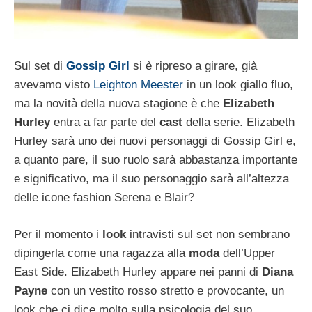
Sul set di
Gossip Girl
si è ripreso a girare, già
avevamo visto
Leighton Meester
in un look giallo fluo,
ma la novità della nuova stagione è che
Elizabeth
Hurley
entra a far parte del
cast
della serie. Elizabeth
Hurley sarà uno dei nuovi personaggi di Gossip Girl e,
a quanto pare, il suo ruolo sarà abbastanza importante
e significativo, ma il suo personaggio sarà all’altezza
delle icone fashion Serena e Blair?
Per il momento i
look
intravisti sul set non sembrano
dipingerla come una ragazza alla
moda
dell’Upper
East Side. Elizabeth Hurley appare nei panni di
Diana
Payne
con un vestito rosso stretto e provocante, un
look che ci dice molto sulla psicologia del suo