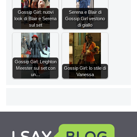
Gossip Girl: nuovi
Serena e Blair di
look di Blair e Serena
Gossip Girl vestono
sul set
di giallo
Gossip Girl: Leighton
Meester sul set con
Gossip Girl: lo stile di
un…
Vanessa