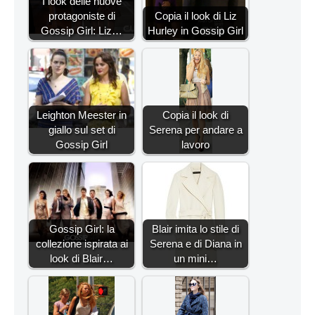
I look delle nuove
protagoniste di
Copia il look di Liz
Gossip Girl: Liz…
Hurley in Gossip Girl
Leighton Meester in
Copia il look di
giallo sul set di
Serena per andare a
Gossip Girl
lavoro
Gossip Girl: la
Blair imita lo stile di
collezione ispirata ai
Serena e di Diana in
look di Blair…
un mini…