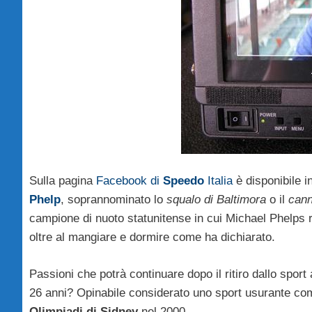
Sulla pagina
Facebook di
Speedo
Italia
è disponibile i
Phelp
, soprannominato lo
squalo di Baltimora
o il
cann
campione di nuoto statunitense in cui Michael Phelps 
oltre al mangiare e dormire come ha dichiarato.
Passioni che potrà continuare dopo il ritiro dallo spo
26 anni? Opinabile considerato uno sport usurante come 
Olimpiadi di Sidney
nel 2000.