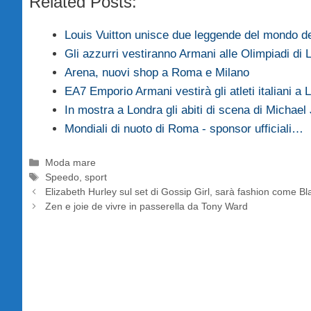
Related Posts:
Louis Vuitton unisce due leggende del mondo de
Gli azzurri vestiranno Armani alle Olimpiadi di
Arena, nuovi shop a Roma e Milano
EA7 Emporio Armani vestirà gli atleti italiani a
In mostra a Londra gli abiti di scena di Michae
Mondiali di nuoto di Roma - sponsor ufficiali…
Categorie
Moda mare
Tag
Speedo
,
sport
Elizabeth Hurley sul set di Gossip Girl, sarà fashion come Bl
Zen e joie de vivre in passerella da Tony Ward