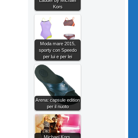
Lauder by Michael
Kors
Moda mare 2015,
sporty con Speedo
per lui e per lei
Arena: capsule edition
per il nuoto
Michael Kors,