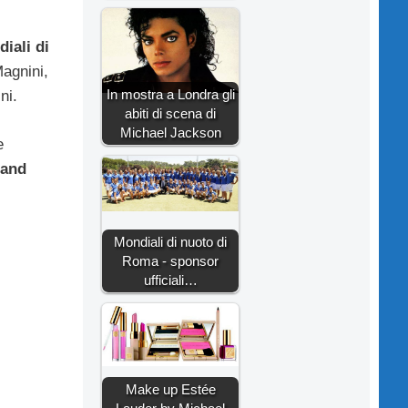
iali di
Magnini,
In mostra a Londra gli
ni.
abiti di scena di
Michael Jackson
e
land
Mondiali di nuoto di
Roma - sponsor
ufficiali…
Make up Estée