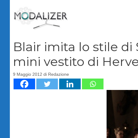
Vai
al
contenuto
Blair imita lo stile d
mini vestito di Herv
9 Maggio 2012
di
Redazione