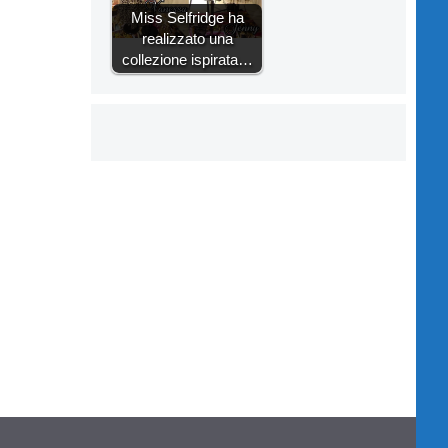
Miss Selfridge ha
realizzato una
collezione ispirata…