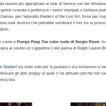
da essere più appropriato ai look di Serena van der Woodse
onne svasate e preferisce i motivi stampati a fantasia piut
ic Daman, per l’episodio
Raiders of the Lost Art
, forse per ris
uesto look diverso che potrebbe sembrare il mix tra la provo
odsen.
or carne e
Pumps Peep Toe color nude di Sergio Rossi
, tr
pra al vestito un cappottino color panna di Ralph Lauren B
ir Waldorf
sia stato solo per la puntata o ora inizieremo a ve
ossare gli abiti preppy ai quali ci ha abituato perchè non s
terizzata.