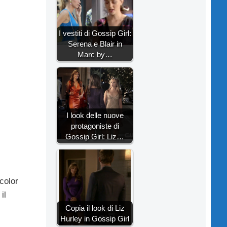
I vestiti di Gossip Girl:
Serena e Blair in
Marc by…
I look delle nuove
protagoniste di
Gossip Girl: Liz…
color
 il
Copia il look di Liz
Hurley in Gossip Girl