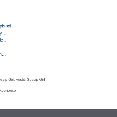
episodi
 by…
 Liz…
in…
ssip Girl
,
vestiti Gossip Girl
Experience