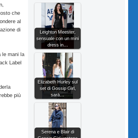
n,
tosto che
pondere al
cazione di
Leighton Meester,
sensuale con un mini
dress in…
a le mani la
lack Label
Elizabeth Hurley sul
derla
set di Gossip Girl,
sarà…
arebbe più
Serena e Blair di