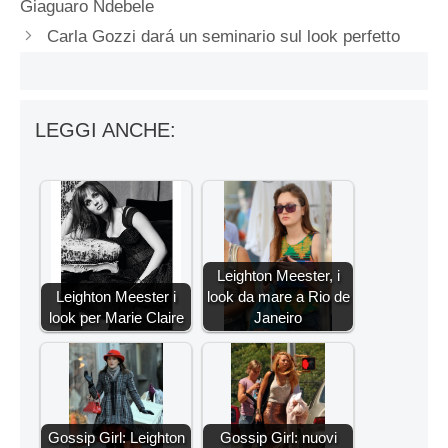
Giaguaro Ndebele
Carla Gozzi dará un seminario sul look perfetto
LEGGI ANCHE:
Leighton Meester, i
Leighton Meester i
look da mare a Rio de
look per Marie Claire
Janeiro
Gossip Girl: Leighton
Gossip Girl: nuovi