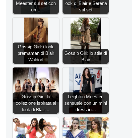
Meester sul set con
look di Blair e Serena
un…
sul set
Gossip Girl: i look
premaman di Blair
Gossip Girl: lo stile di
Waldorf
Blair
Gossip Girl: la
Leighton Meester,
collezione ispirata ai
sensuale con un mini
look di Blair…
dress in…