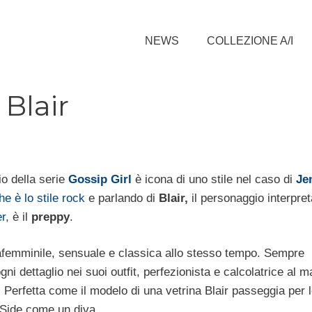
NEWS
COLLEZIONE A/I
 Blair
o della serie
Gossip Girl
è icona di uno stile nel caso di
Je
e è lo stile rock
e parlando di
Blair,
il personaggio interpre
r
, è il
preppy
.
rafemminile, sensuale e classica allo stesso tempo. Sempre
gni dettaglio nei suoi outfit, perfezionista e calcolatrice al 
. Perfetta come il modelo di una vetrina Blair passeggia per 
 Side come un diva.