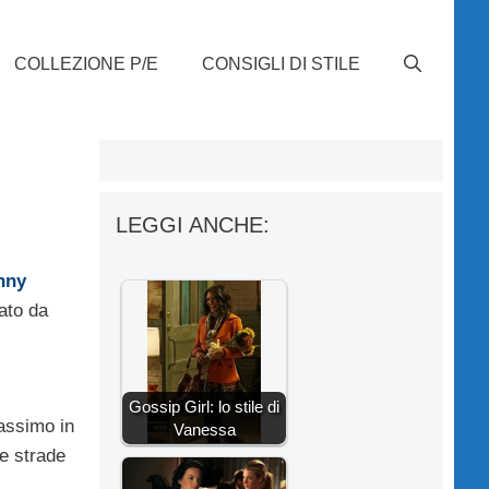
COLLEZIONE P/E
CONSIGLI DI STILE
LEGGI ANCHE:
nny
tato da
Gossip Girl: lo stile di
massimo in
Vanessa
le strade