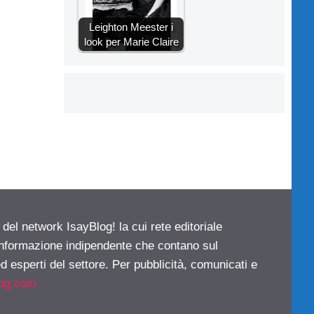
Leighton Meester i
look per Marie Claire
 del network IsayBlog! la cui rete editoriale
 informazione indipendente che contano sul
d esperti del settore. Per pubblicità, comunicati e
log.com