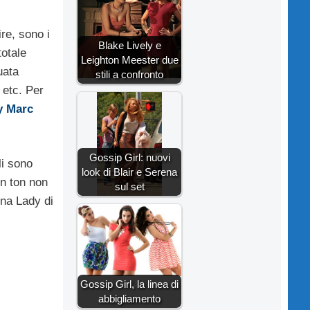
re, sono i
Blake Lively e
totale
Leighton Meester due
uata
stili a confronto
 etc. Per
y Marc
Gossip Girl: nuovi
li sono
look di Blair e Serena
on ton non
sul set
na Lady di
Gossip Girl, la linea di
abbigliamento