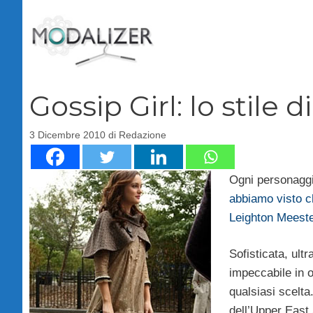
Vai
al
contenuto
Gossip Girl: lo stile di
3 Dicembre 2010
di
Redazione
Ogni personaggi
abbiamo visto ch
Leighton Meeste
Sofisticata, ult
impeccabile in o
qualsiasi scelta
dell’Upper East