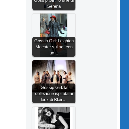
Gossip Girl: lo stile di
Serena
Gossip Girl: Leighton
Meester sul set con
un…
Gossip Girl: la
collezione ispirata ai
look di Blair…