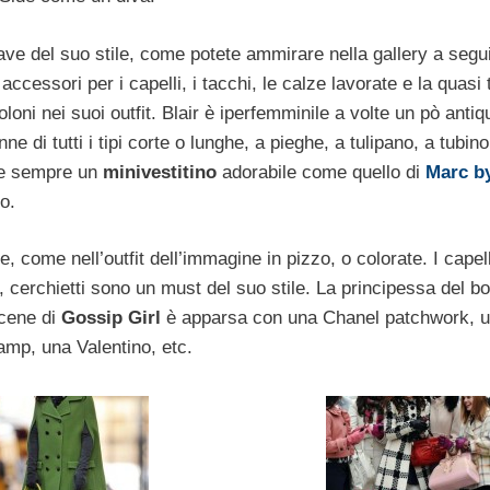
ave del suo stile, come potete ammirare nella gallery a segui
i accessori per i capelli, i tacchi, le calze lavorate e la quasi 
loni nei suoi outfit. Blair è iperfemminile a volte un pò antiq
e di tutti i tipi corte o lunghe, a pieghe, a tulipano, a tubino
lie sempre un
minivestitino
adorabile come quello di
Marc b
o.
come nell’outfit dell’immagine in pizzo, o colorate. I capel
i, cerchietti sono un must del suo stile. La principessa del b
scene di
Gossip Girl
è apparsa con una Chanel patchwork, u
mp, una Valentino, etc.