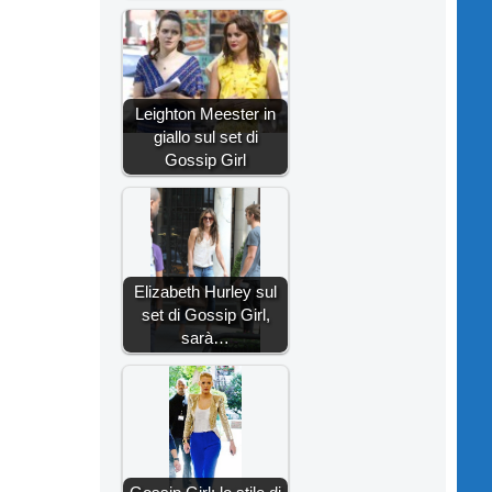
Leighton Meester in
giallo sul set di
Gossip Girl
Elizabeth Hurley sul
set di Gossip Girl,
sarà…