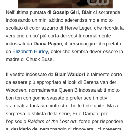
Nell’ultima puntata di
Gossip Girl
, Blair ci sorprende
indossando un mini abitino aderentissimo e molto
scollato di color azzurro di Herve Leger, che ricorda la
versione un po’ più corta dei vestiti normalmente
indossati da
Diana Payne
, il personaggio interpretato
da
Elizabeth Hurley
, colei che sembra dover essere la
madre di Chuck Buss.
Il vestito indossato da
Blair Waldorf
è talmente corto
da essere più appropriato ai look di Serena van der
Woodsen, normalmente Queen B indossa abiti molto
bon ton con gonne svasate e preferisce i motivi
stampati a fantasia piuttosto che le tinte unite. Ma a
sorpresa lo stilista della serie, Eric Daman, per
l’episodio
Raiders of the Lost Art
, forse per rispondere
al desiderio del personaggio di rinnovarsi, ci presenta