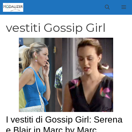
Vai
M
al
contenuto
vestiti Gossip Girl
I vestiti di Gossip Girl: Serena
e Blair in Marc by Marc