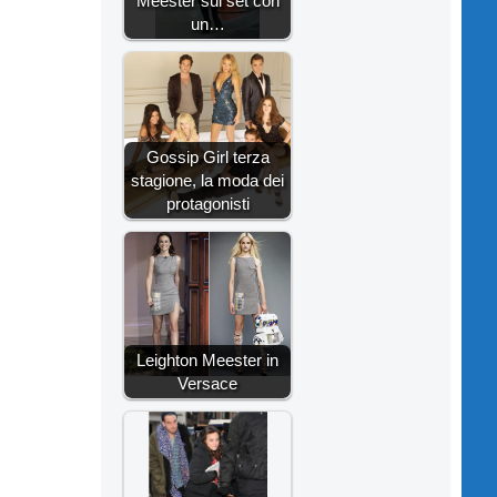
Meester sul set con
un…
Gossip Girl terza
stagione, la moda dei
protagonisti
Leighton Meester in
Versace