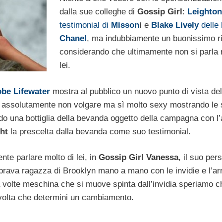
dalla sue colleghe di
Gossip Girl
:
Leighton
testimonial di
Misson
i
e
Blake Lively
delle 
Chanel
, ma indubbiamente un buonissimo ri
considerando che ultimamente non si parla 
lei.
obe
Lifewater
mostra al pubblico un nuovo punto di vista de
o assolutamente non volgare ma sì molto sexy mostrando le
o una bottiglia della bevanda oggetto della campagna con l’a
ght
la prescelta dalla bevanda come suo testimonial.
nte parlare molto di lei, in
Gossip Girl Vanessa
, il suo per
rava ragazza di Brooklyn mano a mano con le invidie e l’ar
 a volte meschina che si muove spinta dall’invidia speriamo 
 svolta che determini un cambiamento.