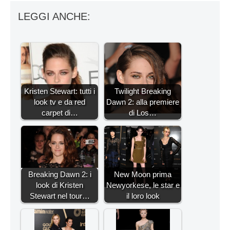
LEGGI ANCHE:
Kristen Stewart: tutti i
Twilight Breaking
look tv e da red
Dawn 2: alla premiere
carpet di…
di Los…
Breaking Dawn 2: i
New Moon prima
look di Kristen
Newyorkese, le star e
Stewart nel tour…
il loro look