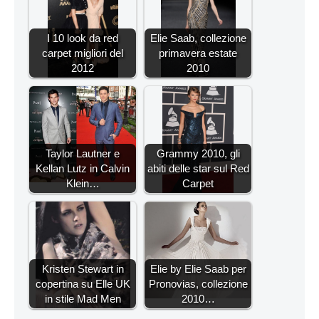
I 10 look da red
Elie Saab, collezione
carpet migliori del
primavera estate
2012
2010
Taylor Lautner e
Grammy 2010, gli
Kellan Lutz in Calvin
abiti delle star sul Red
Klein…
Carpet
Kristen Stewart in
Elie by Elie Saab per
copertina su Elle UK
Pronovias, collezione
in stile Mad Men
2010…