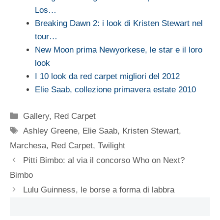
Los…
Breaking Dawn 2: i look di Kristen Stewart nel
tour…
New Moon prima Newyorkese, le star e il loro
look
I 10 look da red carpet migliori del 2012
Elie Saab, collezione primavera estate 2010
Categorie
Gallery
,
Red Carpet
Tag
Ashley Greene
,
Elie Saab
,
Kristen Stewart
,
Marchesa
,
Red Carpet
,
Twilight
Pitti Bimbo: al via il concorso Who on Next?
Bimbo
Lulu Guinness, le borse a forma di labbra