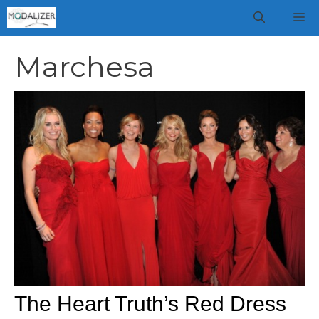
Vai
M
al
contenuto
Marchesa
The Heart Truth’s Red Dress