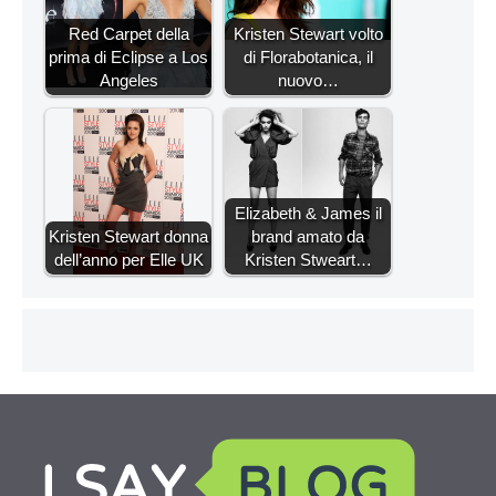
Red Carpet della
Kristen Stewart volto
prima di Eclipse a Los
di Florabotanica, il
Angeles
nuovo…
Elizabeth & James il
Kristen Stewart donna
brand amato da
dell’anno per Elle UK
Kristen Stweart…