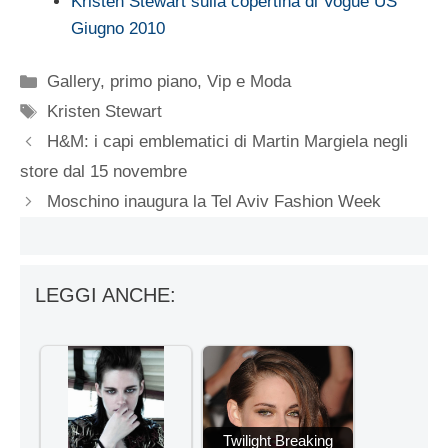
Kristen Stewart sulla copertina di Vogue US
Giugno 2010
Categorie
Gallery
,
primo piano
,
Vip e Moda
Tag
Kristen Stewart
H&M: i capi emblematici di Martin Margiela negli
store dal 15 novembre
Moschino inaugura la Tel Aviv Fashion Week
LEGGI ANCHE:
Twilight Breaking