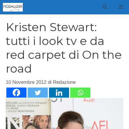
Vai
M
al
contenuto
Kristen Stewart:
tutti i look tv e da
red carpet di On the
road
10 Novembre 2012
di
Redazione