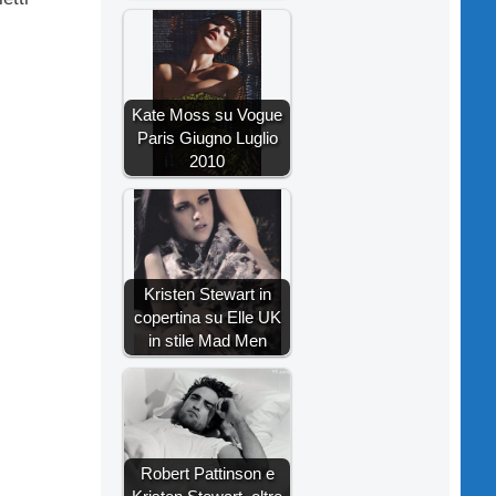
Kate Moss su Vogue
Paris Giugno Luglio
2010
Kristen Stewart in
copertina su Elle UK
in stile Mad Men
Robert Pattinson e