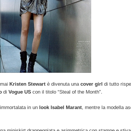
ormai
Kristen Stewart
è divenuta una
cover girl
di tutto rispe
o
di
Vogue US
con il titolo “Steal of the Month”.
 immortalata in un
look Isabel Marant
, mentre la modella asc
na miniskirt drappeggiata e asimmetrica con stampe e stival