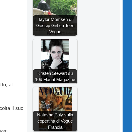
Taylor Momsen di
Gossip Girl su Teen
Vogue
Kristen Stewart su
109 Flaunt Magazine
tto, al
olta il suo
Natasha Poly sulla
copertina di Vogue
Francia
etti