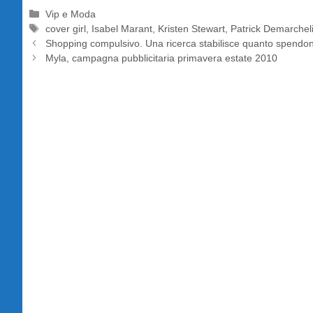
Categorie
Vip e Moda
Tag
cover girl
,
Isabel Marant
,
Kristen Stewart
,
Patrick Demarcheli
Shopping compulsivo. Una ricerca stabilisce quanto spendon
Myla, campagna pubblicitaria primavera estate 2010