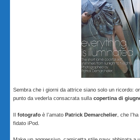
Sembra che i giorni da attrice siano solo un ricordo: 
punto da vederla consacrata sulla
copertina di giugn
Il
fotografo
è l’amato
Patrick Demarchelier
, che l’ha
fidato iPod.
Make up aggressivo, camicetta stile navy abbinata a u