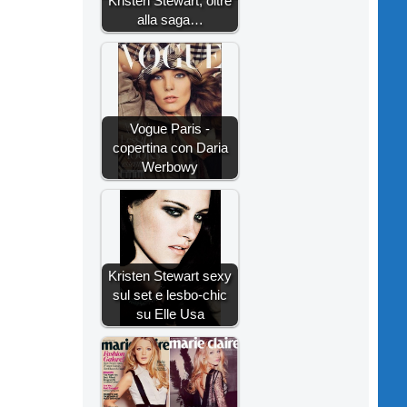
Kristen Stewart, oltre
alla saga…
Vogue Paris -
copertina con Daria
Werbowy
Kristen Stewart sexy
sul set e lesbo-chic
su Elle Usa