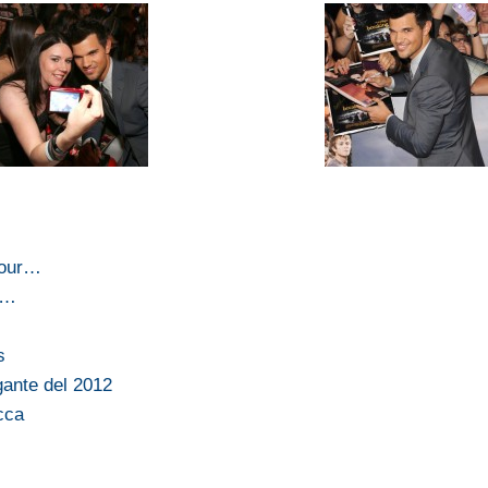
 tour…
di…
s
ante del 2012
cca