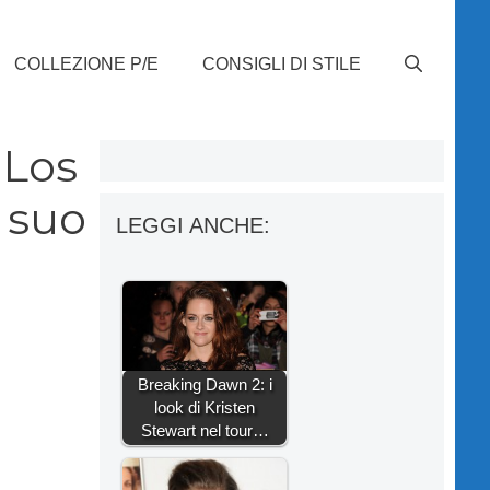
COLLEZIONE P/E
CONSIGLI DI STILE
 Los
 suo
LEGGI ANCHE:
Breaking Dawn 2: i
look di Kristen
Stewart nel tour…