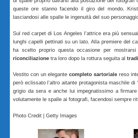
di spalle proprio davanti alla postazione dei fotografi
queste ore stanno facendo il giro del mondo. Kri
lasciandosi alle spalle le ingenuità del suo personaggio
Sul red carpet di Los Angeles l’attrice era più sensu
lunghi capelli pettinati su un lato. Alla premiere del cap
ha scelto proprio questa occasione per mostrarsi
riconciliazione
tra loro dopo la rottura seguita al
trad
Vestito con un elegante
completo sartoriale
reso int
però eclissato l’altro aitante protagonista maschile di 
grigio da sera e anche lui impegnatissimo a firmare 
volutamente le spalle ai fotografi, facendosi sempre r
Photo Credit | Getty Images