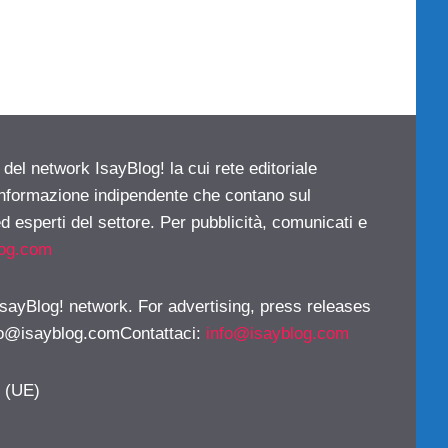
 del network IsayBlog! la cui rete editoriale
 informazione indipendente che contano sul
d esperti del settore. Per pubblicità, comunicati e
log.com
 IsayBlog! network. For advertising, press releases
fo@isayblog.comContattaci
:
info@isayblog.com
y (UE)