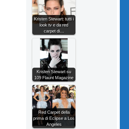
Kristen Stewart: tutti i
look tv e da red
carpet di…
Kristen Stewart su
109 Flaunt Magazine
Red Carpet della
prima di Eclipse a Los
Angeles