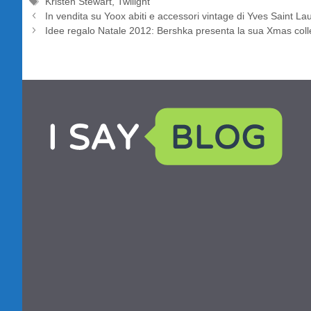
Tag
Kristen Stewart
,
Twilight
In vendita su Yoox abiti e accessori vintage di Yves Saint La
Idee regalo Natale 2012: Bershka presenta la sua Xmas coll