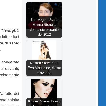
Per Vogue Usa è
Emma Stone la
donna più elegante
 “
Twilight:
del 2012
duti le luci
are di saper
.
e esagerate
Kristen Stewart su
Eva Magazine, rivista
ul davanti,
slovacca
decisamente
’affetto dei
ente esibita
Kristen Stewart sexy