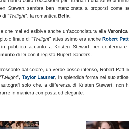
 che hanno colto l’occasione per ritrarla in una serie di imm
sten Stewart sembra ben intenzionata a proporsi come
se
 di “
Twilight
”, la romantica
Bella
.
ale che mai ed esibiva anche un’acconciatura alla
Veronica
itolo finale di “
Twilight
” attesissimo era anche
Robert Pat
 in pubblico accanto a Kristen Stewart per confermare 
imento
di lei con il regista Rupert Sanders.
eressante dal colore, un verde bosco intenso, Robert Patti
“
Twilight
”,
Taylor Lautner
, in splendida forma nel suo stilo
autografi solo che, a differenza di Kristen Stewart, non 
itrarre in maniera composta ed elegante.