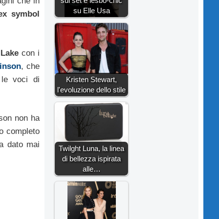
sul set e lesbo-chic
agini che in
su Elle Usa
x symbol
 Lake
con i
tinson
, che
le voci di
Kristen Stewart,
l'evoluzione dello stile
nson non ha
so completo
ha dato mai
Twilght Luna, la linea
di bellezza ispirata
alle…