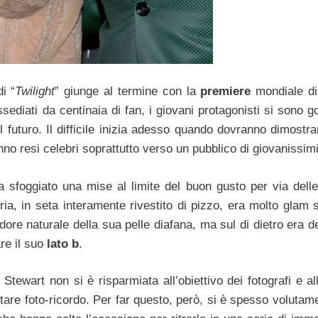
i “
Twilight
” giunge al termine con la
premiere
mondiale di
sediati da centinaia di fan, i giovani protagonisti si sono go
il futuro. Il difficile inizia adesso quando dovranno dimostr
anno resi celebri soprattutto verso un pubblico di giovanissimi
 sfoggiato una mise al limite del buon gusto per via dell
ria, in seta interamente rivestito di pizzo, era molto glam s
dore naturale della sua pelle diafana, ma sul di dietro era 
re il suo
lato b
.
Stewart non si è risparmiata all’obiettivo dei fotografi e all
tare foto-ricordo. Per far questo, però, si è spesso volutam