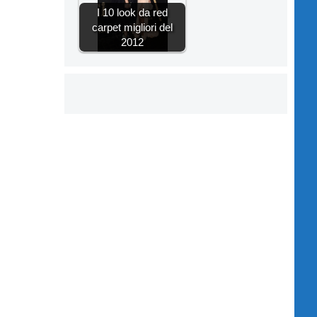
I 10 look da red
carpet migliori del
2012