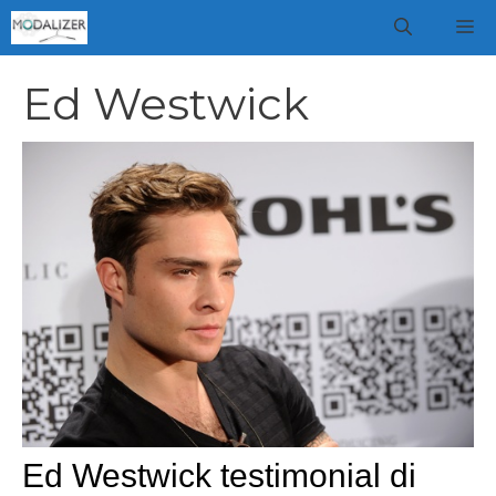
Vai
M
al
contenuto
Ed Westwick
Ed Westwick testimonial di