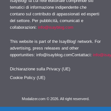
IsayBlog! la cui rete editoriale comprende siti
tematici di informazione indipendente che
contano sul contributo di appassionati ed esperti
del settore. Per pubblicità, comunicati e
collaborazioni:
info@isayblog.com
This website is part of the IsayBlog! network. For
advertising, press releases and other
opportunities:
info@isayblog.comContattaci
:
info@isa
Dichiarazione sulla Privacy (UE)
Cookie Policy (UE)
Modalizer.com © 2026. All right reserverd.