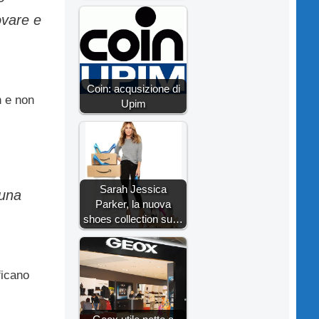
ovare e
Coin: acqusizione di
n e non
Upim
Sarah Jessica
 una
Parker, la nuova
shoes collection su…
ficano