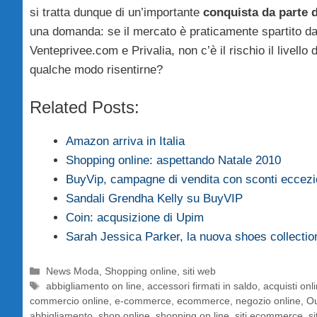
si tratta dunque di un’importante
conquista da parte 
una domanda: se il mercato è praticamente spartito da B
Venteprivee.com e Privalia, non c’è il rischio il livello
qualche modo risentirne?
Related Posts:
Amazon arriva in Italia
Shopping online: aspettando Natale 2010
BuyVip, campagne di vendita con sconti eccezi
Sandali Grendha Kelly su BuyVIP
Coin: acqusizione di Upim
Sarah Jessica Parker, la nuova shoes collecti
Categorie
News Moda
,
Shopping online
,
siti web
Tag
abbigliamento on line
,
accessori firmati in saldo
,
acquisti onl
commercio online
,
e-commerce
,
ecommerce
,
negozio online
,
Ou
abbigliamento
,
shop online
,
shopping on line
,
siti ecommerce
,
si