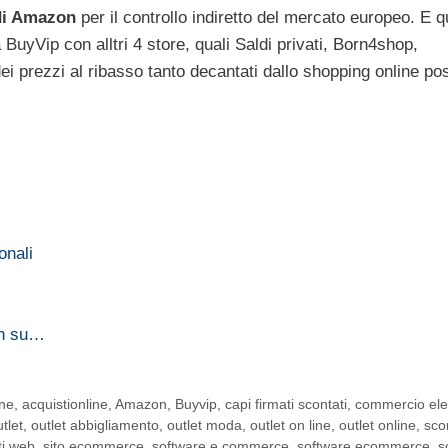
di Amazon
per il controllo indiretto del mercato europeo. E q
uyVip con alltri 4 store, quali Saldi privati, Born4shop,
 dei prezzi al ribasso tanto decantati dallo shopping online po
onali
on su…
ine
,
acquistionline
,
Amazon
,
Buyvip
,
capi firmati scontati
,
commercio ele
tlet
,
outlet abbigliamento
,
outlet moda
,
outlet on line
,
outlet online
,
sco
ti web
,
sito ecommerce
,
software e commerce
,
software ecommerce
,
s