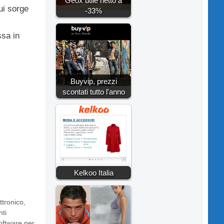
Geox utile netto a
ui sorge
-33%
ssa in
Buyvip, prezzi
scontati tutto l'anno
Kelkoo Italia
ttronico
,
nti
oftware per