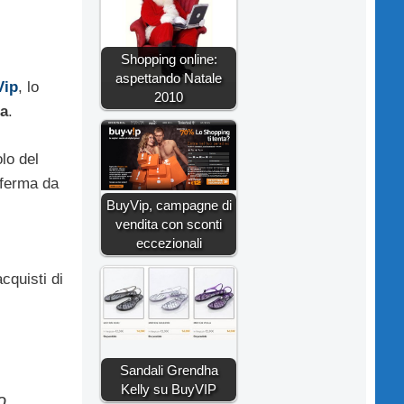
Shopping online:
aspettando Natale
Vip
, lo
2010
ia
.
lo del
onferma da
BuyVip, campagne di
vendita con sconti
eccezionali
cquisti di
Sandali Grendha
Kelly su BuyVIP
o