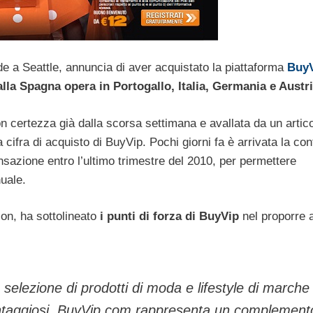
e a Seattle, annuncia di aver acquistato la piattaforma
Buy
alla Spagna opera in Portogallo, Italia, Germania e Austr
on certezza già dalla scorsa settimana e avallata da un artico
a cifra di acquisto di BuyVip. Pochi giorni fa è arrivata la c
nsazione entro l’ultimo trimestre del 2010, per permettere
nuale.
on, ha sottolineato
i punti di forza di BuyVip
nel proporre a
a selezione di prodotti di moda e lifestyle di marche
antaggiosi. BuyVip.com rappresenta un complement