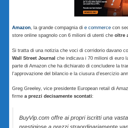
Amazon
, la grande compagnia di
e commerce
con sed
store online spagnolo con 6 milioni di utenti che
oltre 
Si tratta di una notizia che voci di corridorio davano c
Wall Street Journal
che indicava i 70 milioni di euro l
parte di Amazon che ha dichiarato di concludere la tra
l’approvazione del bilancio e la ciusura d’esercizio an
Greg Greeley, vice presidente European retail di Amaz
firme
a prezzi decisamente scontati
:
BuyVip.com offre ai propri iscritti una vast
prestigiose a prezzi straordinariamente v