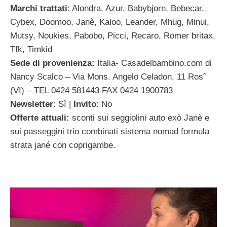
Marchi trattati
: Alondra, Azur, Babybjorn, Bebecar,
Cybex, Doomoo, Janè, Kaloo, Leander, Mhug, Minui,
Mutsy, Noukies, Pabobo, Picci, Recaro, Romer britax,
Tfk, Timkid
Sede di provenienza:
Italia- Casadelbambino.com di
Nancy Scalco – Via Mons. Angelo Celadon, 11 Rosˆ
(VI) – TEL 0424 581443 FAX 0424 1900783
Newsletter
: Sì |
Invito
: No
Offerte attuali:
sconti sui seggiolini auto exò Janè e
sui passeggini trio combinati sistema nomad formula
strata jané con coprigambe.