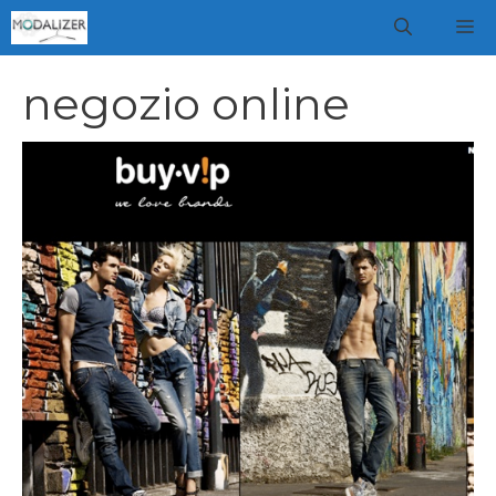
Vai
M
al
contenuto
negozio online