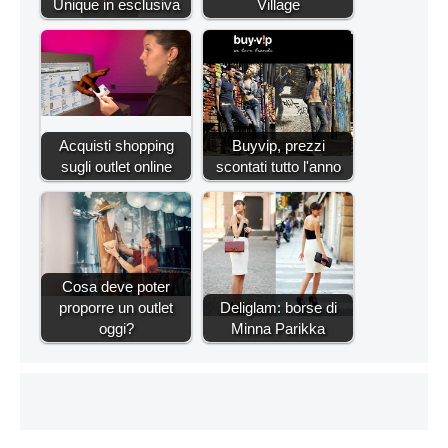
Unique in esclusiva
Village
Acquisti shopping
Buyvip, prezzi
sugli outlet online
scontati tutto l'anno
Cosa deve poter
proporre un outlet
Deliglam: borse di
oggi?
Minna Parikka