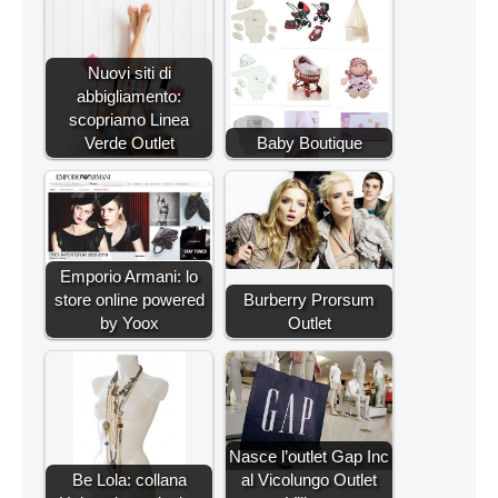
Nuovi siti di
abbigliamento:
scopriamo Linea
Verde Outlet
Baby Boutique
Emporio Armani: lo
store online powered
Burberry Prorsum
by Yoox
Outlet
Nasce l’outlet Gap Inc
Be Lola: collana
al Vicolungo Outlet