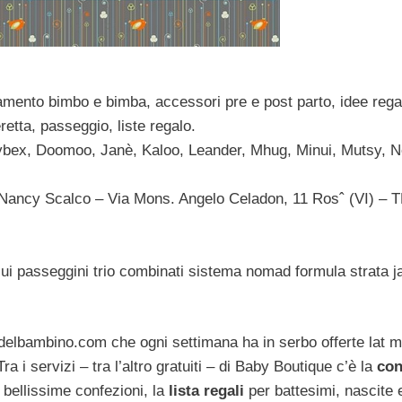
ento bimbo e bimba, accessori pre e post parto, idee rega
etta, passeggio, liste regalo.
Cybex, Doomoo, Janè, Kaloo, Leander, Mhug, Minui, Mutsy, N
Nancy Scalco – Via Mons. Angelo Celadon, 11 Rosˆ (VI) – 
sui passeggini trio combinati sistema nomad formula strata 
elbambino.com che ogni settimana ha in serbo offerte lat m
Tra i servizi – tra l’altro gratuiti – di Baby Boutique c’è la
con
bellissime confezioni, la
lista regali
per battesimi, nascite 