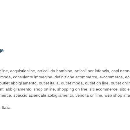
ge
nline
,
acquistionline
,
articoli da bambino
,
articoli per infanzia
,
capi neon
e moda
,
consulente immagine
,
definizione ecommerce
,
e-commerce
,
ec
outlet abbigliamento
,
outlet italia
,
outlet moda
,
outlet on line
,
outlet onli
nti abbigliamento
,
shop online
,
shopping on line
,
siti ecommerce
,
sito
mmerce
,
spaccio aziendale abbigliamento
,
vendita on line
,
web shop infa
Italia