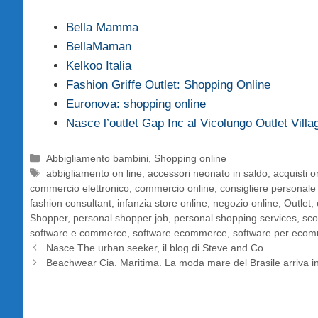
Bella Mamma
BellaMaman
Kelkoo Italia
Fashion Griffe Outlet: Shopping Online
Euronova: shopping online
Nasce l’outlet Gap Inc al Vicolungo Outlet Villa
Categorie
Abbigliamento bambini
,
Shopping online
Tag
abbigliamento on line
,
accessori neonato in saldo
,
acquisti o
commercio elettronico
,
commercio online
,
consigliere personal
fashion consultant
,
infanzia store online
,
negozio online
,
Outlet
,
Shopper
,
personal shopper job
,
personal shopping services
,
sco
software e commerce
,
software ecommerce
,
software per eco
Nasce The urban seeker, il blog di Steve and Co
Beachwear Cia. Maritima. La moda mare del Brasile arriva in 