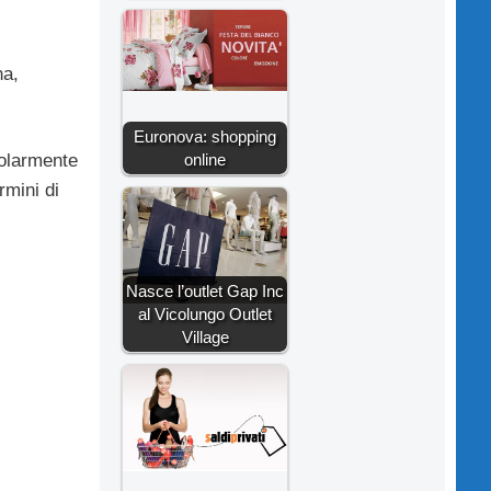
na,
Euronova: shopping
online
colarmente
rmini di
Nasce l’outlet Gap Inc
al Vicolungo Outlet
Village