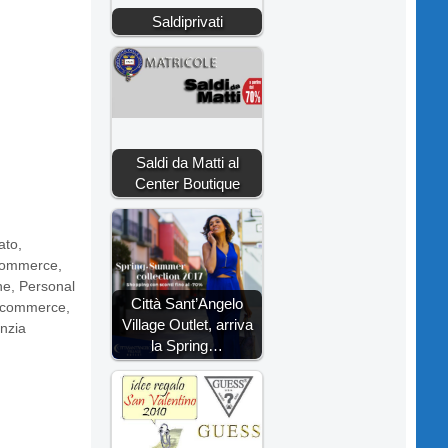
Saldiprivati
Saldi da Matti al
Center Boutique
ato
,
ommerce
,
ne
,
Personal
Città Sant’Angelo
 ecommerce
,
Village Outlet, arriva
nzia
la Spring…