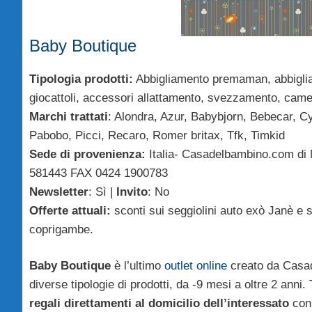
Baby Boutique
Tipologia prodotti:
Abbigliamento premaman, abbigliam
giocattoli, accessori allattamento, svezzamento, camer
Marchi trattati
: Alondra, Azur, Babybjorn, Bebecar, 
Pabobo, Picci, Recaro, Romer britax, Tfk, Timkid
Sede di provenienza:
Italia- Casadelbambino.com di 
581443 FAX 0424 1900783
Newsletter
: Sì |
Invito
: No
Offerte attuali:
sconti sui seggiolini auto exò Janè e 
coprigambe.
Baby Boutique
è l’ultimo
outlet online
creato da Casad
diverse tipologie di prodotti, da -9 mesi a oltre 2 anni. 
regali direttamenti al domicilio dell’interessato
con 