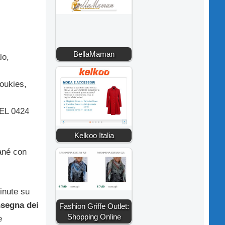
BellaMaman
lo,
oukies,
TEL 0424
Kelkoo Italia
jané con
inute su
segna dei
Fashion Griffe Outlet:
Shopping Online
e