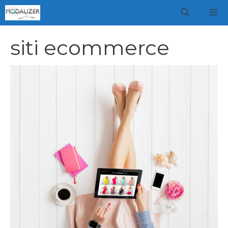
Vai
M
al
contenuto
siti ecommerce