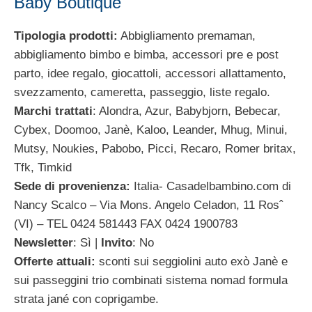
Baby Boutique
Tipologia prodotti:
Abbigliamento premaman,
abbigliamento bimbo e bimba, accessori pre e post
parto, idee regalo, giocattoli, accessori allattamento,
svezzamento, cameretta, passeggio, liste regalo.
Marchi trattati
: Alondra, Azur, Babybjorn, Bebecar,
Cybex, Doomoo, Janè, Kaloo, Leander, Mhug, Minui,
Mutsy, Noukies, Pabobo, Picci, Recaro, Romer britax,
Tfk, Timkid
Sede di provenienza:
Italia- Casadelbambino.com di
Nancy Scalco – Via Mons. Angelo Celadon, 11 Rosˆ
(VI) – TEL 0424 581443 FAX 0424 1900783
Newsletter
: Sì |
Invito
: No
Offerte attuali:
sconti sui seggiolini auto exò Janè e
sui passeggini trio combinati sistema nomad formula
strata jané con coprigambe.