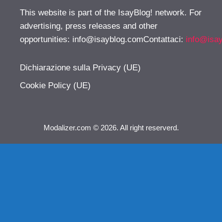
This website is part of the IsayBlog! network. For
advertising, press releases and other
opportunities:
info@isayblog.comContattaci
:
info@isa
Dichiarazione sulla Privacy (UE)
Cookie Policy (UE)
Modalizer.com © 2026. All right reserverd.