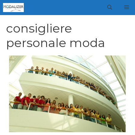
Vai
M
al
contenuto
consigliere
personale moda