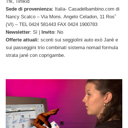
Tfk, Timkid
Sede di provenienza:
Italia- Casadelbambino.com di
Nancy Scalco – Via Mons. Angelo Celadon, 11 Rosˆ
(VI) – TEL 0424 581443 FAX 0424 1900783
Newsletter
: Sì |
Invito
: No
Offerte attuali:
sconti sui seggiolini auto exò Janè e
sui passeggini trio combinati sistema nomad formula
strata jané con coprigambe.