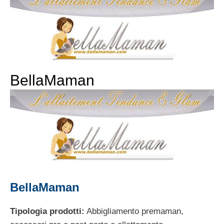
BellaMaman
BellaMaman
Tipologia prodotti:
Abbigliamento premaman,