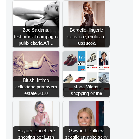
Zoe Saldana,
Bordelle, lingerie
testimonial campagna
sensuale, erotica e
pubblicitaria A/I…
lussuosa
Blush, intimo
collezione primavera
Moda Vilona:
estate 2010
shopping online
Hayden Panettiere
Gwyneth Paltrow
shooting per Lush
sceglie un abito sexy