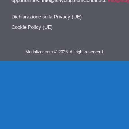
opportunities:
info@isayblog.comContattaci
:
info@isa
Dichiarazione sulla Privacy (UE)
Cookie Policy (UE)
Modalizer.com © 2026. All right reserverd.