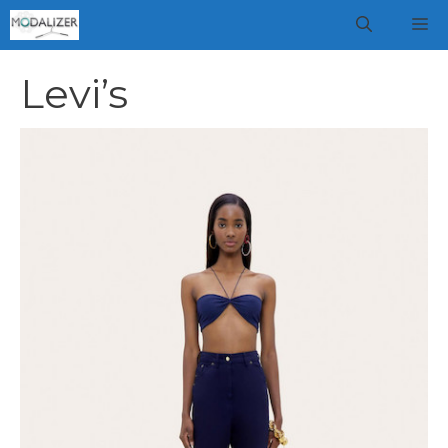
Vai
M
al
contenuto
Levi’s