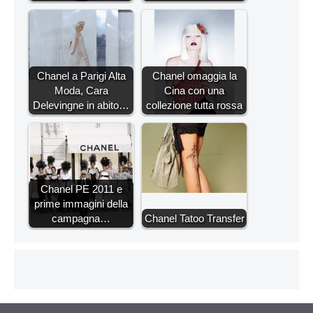
Chanel a Parigi Alta
Chanel omaggia la
Moda, Cara
Cina con una
Delevingne in abito…
collezione tutta rossa
Chanel PE 2011 e
prime immagini della
campagna…
Chanel Tatoo Transfer