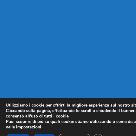
Utilizziamo i cookie per offrirti la migliore esperienza sul nostro si
Cliccando sulla pagina, effettuando lo scroll o chiudendo il banner, 
consenso all’uso di tutti i cookie
Puoi scoprire di più su quali cookie stiamo utilizzando o come disat
nelle
impostazioni