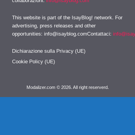
collaborazioni:
info@isayblog.com
This website is part of the IsayBlog! network. For
advertising, press releases and other
opportunities:
info@isayblog.comContattaci
:
info@isa
Dichiarazione sulla Privacy (UE)
Cookie Policy (UE)
Modalizer.com © 2026. All right reserverd.