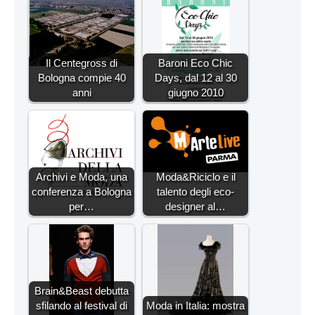
Il Centegross di
Baroni Eco Chic
Bologna compie 40
Days, dal 12 al 30
anni
giugno 2010
Archivi e Moda, una
Moda&Riciclo e il
conferenza a Bologna
talento degli eco-
per…
designer al…
Brain&Beast debutta
sfilando al festival di
Moda in Italia: mostra