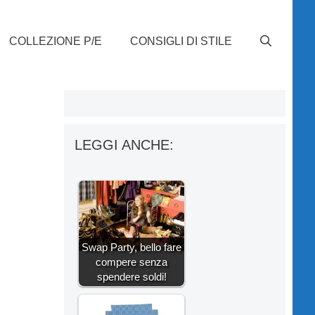
COLLEZIONE P/E
CONSIGLI DI STILE
LEGGI ANCHE:
Swap Party, bello fare
compere senza
spendere soldi!