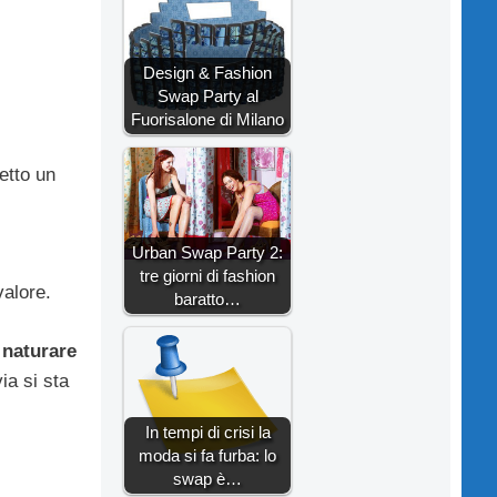
Design & Fashion
Swap Party al
Fuorisalone di Milano
etto un
Urban Swap Party 2:
tre giorni di fashion
valore.
baratto…
 naturare
ia si sta
In tempi di crisi la
moda si fa furba: lo
swap è…