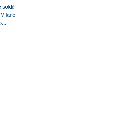
 soldi!
 Milano
to…
…
pre…