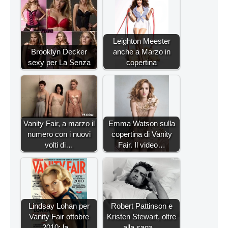
Leighton Meester
Brooklyn Decker
anche a Marzo in
sexy per La Senza
copertina
Vanity Fair, a marzo il
Emma Watson sulla
numero con i nuovi
copertina di Vanity
volti di…
Fair. Il video…
Lindsay Lohan per
Robert Pattinson e
Vanity Fair ottobre
Kristen Stewart, oltre
2010: la…
alla saga…