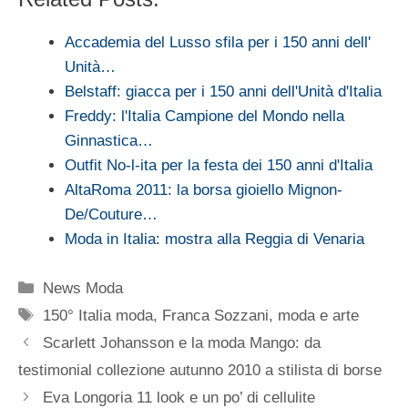
Accademia del Lusso sfila per i 150 anni dell'
Unità…
Belstaff: giacca per i 150 anni dell'Unità d'Italia
Freddy: l'Italia Campione del Mondo nella
Ginnastica…
Outfit No-l-ita per la festa dei 150 anni d'Italia
AltaRoma 2011: la borsa gioiello Mignon-
De/Couture…
Moda in Italia: mostra alla Reggia di Venaria
Categorie
News Moda
Tag
150° Italia moda
,
Franca Sozzani
,
moda e arte
Scarlett Johansson e la moda Mango: da
testimonial collezione autunno 2010 a stilista di borse
Eva Longoria 11 look e un po’ di cellulite